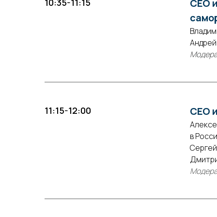
10:35-11:15
CEO и
самор
Владим
Андрей
Модера
11:15-12:00
СЕО и
Алексе
в Росси
Сергей
Дмитри
Модера