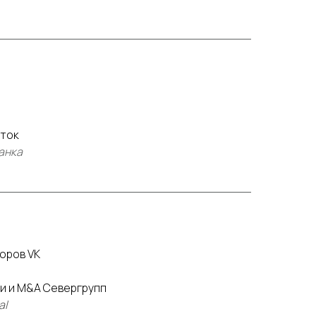
сток
анка
оров VK
и и M&A Севергрупп
al