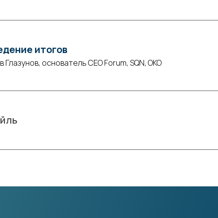
едение итогов
в Глазунов, основатель СЕО Forum, SQN, ОКО
ейль