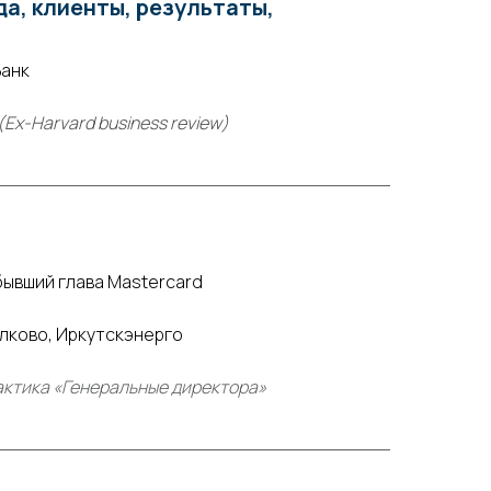
да, клиенты, результаты,
Банк
Ex-Harvard business review)
бывший глава Mastercard
лково, Иркутскэнерго
актика «Генеральные директора»