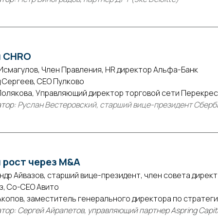
и CHRO
Исмагулов, Член Правления, HR директор Альфа-Банк
 Сергеев, СЕО Пулково
Полякова, Управляющий директор торговой сети Перекре
тор:
Руслан Вестеровский, старший вице-президент Сберб
 рост через M&A
ндр Айвазов, старший вице-президент, член совета директ
уз, Со-СЕО Авито
Акопов, заместитель генерального директора по стратеги
тор: Сергей Айрапетов, управляющий партнер Aspring Capit