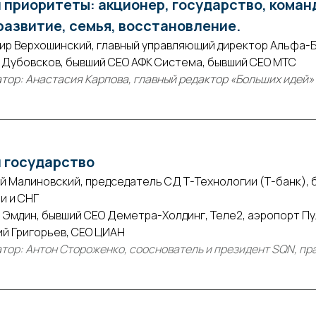
 приоритеты: акционер, государство, коман
азвитие, семья, восстановление.
ир Верхошинский, главный управляющий директор Альфа-
 Дубовсков, бывший CEO АФК Система, бывший CEO МТС
тор: Анастасия Карпова, главный редактор «Больших идей»(
 государство
й Малиновский, председатель СД Т-Технологии (Т-банк), 
и и СНГ
 Эмдин, бывший СЕО Деметра-Холдинг, Теле2, аэропорт Пу
й Григорьев, СЕО ЦИАН
тор: Антон Стороженко, сооснователь и президент SQN, пр