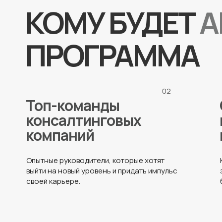
КОМУ БУДЕТ
А
ПРОГРАММА
02
Топ-команды
консалтинговых
компаний
Опытные руководители, которые хотят
выйти на новый уровень и придать импульс
своей карьере.