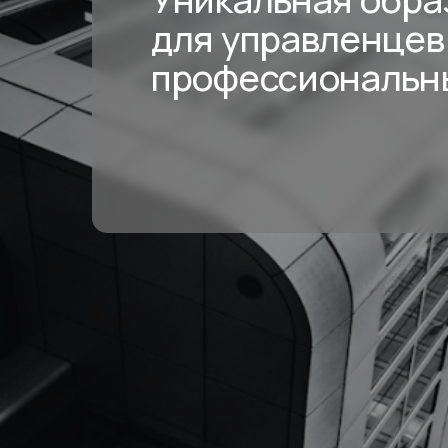
для управленцев
профессиональны