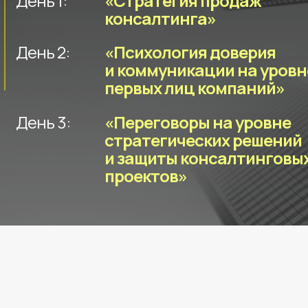
День 1:
«Стратегия продаж
консалтинга»
День 2:
«Психология доверия
и коммуникации на уровн
первых лиц компаний»
День 3:
«Переговоры на уровне
стратегических решений
и защиты консалтинговы
проектов»