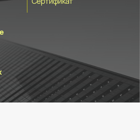
Сертификат
е
х