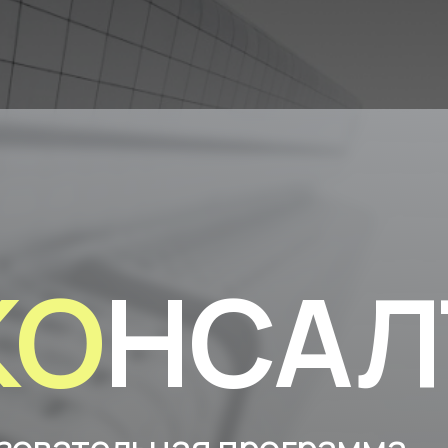
КО
НСАЛ
зовательная программа