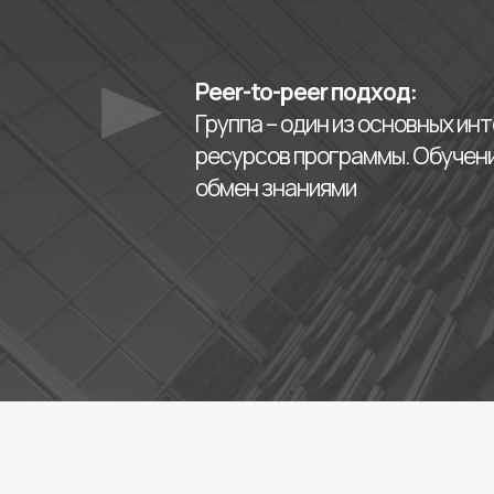
Peer-to-peer подход:
Группа – один из основных и
ресурсов программы. Обучен
обмен знаниями