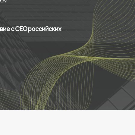
жом
вие с СЕО российских