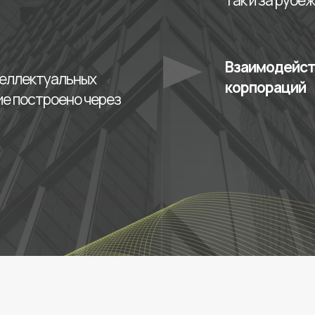
так и за рубе
Взаимодейст
нтеллектуальных
корпораций
ие построено через