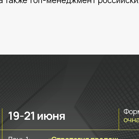
а также топ-менеджмент российских
Форм
19-21 июня
очна