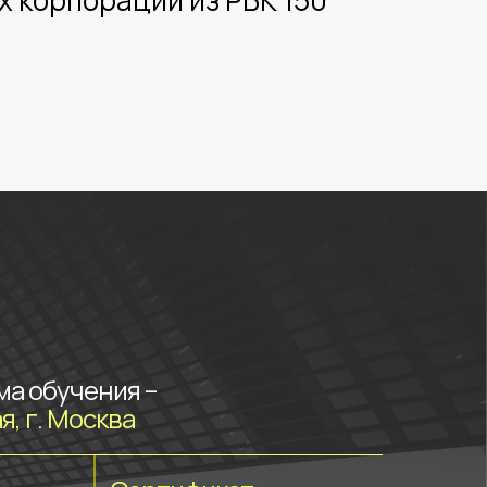
 корпораций из РБК 150
а обучения –
я, г. Москва