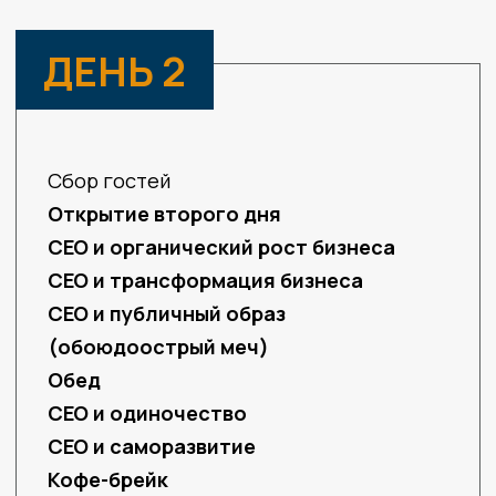
Павел Грачев
CEO компании Полюс
Анна Белова
Председатель
СД АФК Система
Всеволод Розанов
член Советов
Директоров Магнит,
МТС Банка, Система
Капитал, Fortenovagrupa
Вячеслав Николаев
CEO МТС
Хачатур Помбухчан