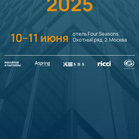
CEO FORUM
— это
двухдневная программа,
которая реализуется
компаниями ОКО и S | Q | N
и нацелена на поддержку
недавно назначенных
СЕО и руководителей,