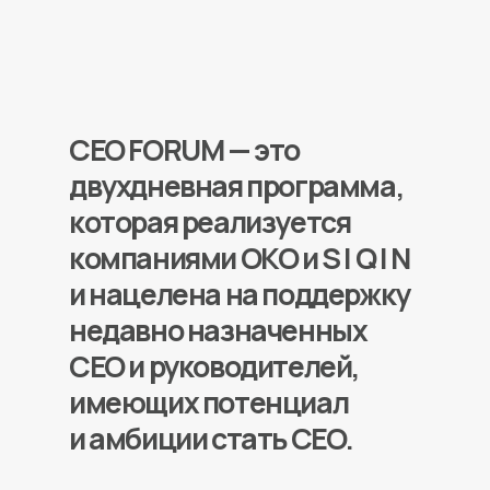
имеющих потенциал
и амбиции стать СЕО.
Через сфокусированную
повестку и высокую
концентрацию спикеров —
опытных СЕО программа
послужит акселератором
развития и создаст ясное
представление, как прийти
к креслу СЕО и как оставаться
успешным в данной роли.