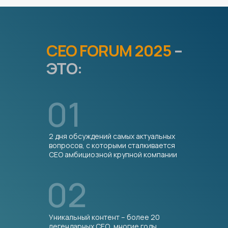
CEO FORUM 2025
–
ЭТО:
01
ПРОГРАММА:
2 дня обсуждений самых актуальных
вопросов, с которыми сталкивается
ДЕНЬ 1
СЕО амбициозной крупной компании
02
Сбор гостей
Открытие первого дня
Жизненный цикл CEO:
путь к креслу
СЕО, СЕО, жизнь после СЕО
Уникальный контент – более 20
CEO и приоритеты
(акционер,
легендарных СЕО, многие годы