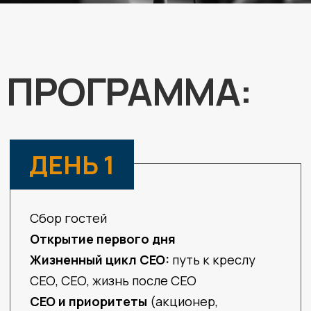
Открытие второго дня
СЕО и органический рост бизнеса
СЕО и трансформация бизнеса
СЕО и публичный образ
(обоюдоострый меч)
Обед
СЕО и одиночество
СЕО и саморазвитие
Кофе-брейк
СЕО и долгосрочный успех
СЕО и поддержание
работоспособности
Что нужно акционеру?
Подведение итогов
Коктейль