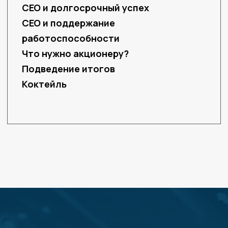
CEO МегаФона
Леонид Богуславский
основатель
и генеральный партнер
компании RTP Global
Сергей Эмдин
бывший СЕО Теле2
Александр Изосимов
СЕО М.Видео
Алексей Корня
бывший CEO МТС
Сергей Каратаев
СЕО Первая Грузовая