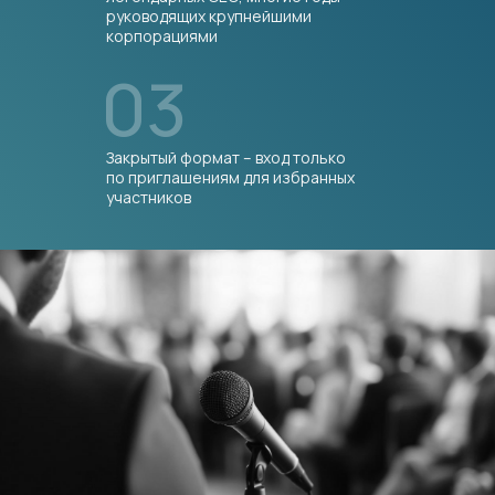
государство, команда, клиенты,
руководящих крупнейшими
корпорациями
результаты, саморазвитие, семья,
восстановление)
03
СЕО и государство
Обед
СЕО и акционер
СЕО и портфельный инвестор
Закрытый формат – вход только
по приглашениям для избранных
Кофе-брейк
участников
CEO и CFO
СЕО и CHRO
CEO и рост через M&A
Подведение итогов
Коктейль
ДЕНЬ 2
Сбор гостей