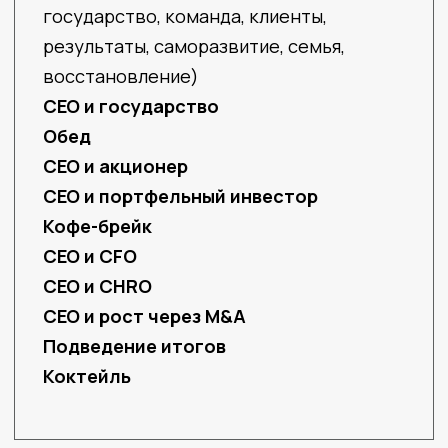
СРЕДИ СПИКЕРОВ*
ПЕРВОГО
CEO FORUM
2021
ГОДА БЫЛИ:
Марк Файген
советник CEO компаний
из списка Fortune 50,
включая Walt Disney
и Ford
Владимир
Верхошинский
CEO Альфа-Банка